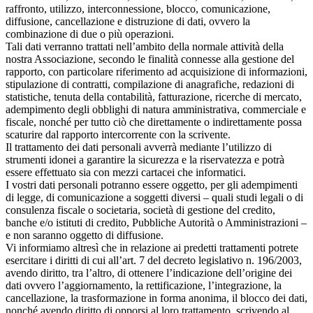
raffronto, utilizzo, interconnessione, blocco, comunicazione,
diffusione, cancellazione e distruzione di dati, ovvero la
combinazione di due o più operazioni.
Tali dati verranno trattati nell’ambito della normale attività della
nostra Associazione, secondo le finalità connesse alla gestione del
rapporto, con particolare riferimento ad acquisizione di informazioni,
stipulazione di contratti, compilazione di anagrafiche, redazioni di
statistiche, tenuta della contabilità, fatturazione, ricerche di mercato,
adempimento degli obblighi di natura amministrativa, commerciale e
fiscale, nonché per tutto ciò che direttamente o indirettamente possa
scaturire dal rapporto intercorrente con la scrivente.
Il trattamento dei dati personali avverrà mediante l’utilizzo di
strumenti idonei a garantire la sicurezza e la riservatezza e potrà
essere effettuato sia con mezzi cartacei che informatici.
I vostri dati personali potranno essere oggetto, per gli adempimenti
di legge, di comunicazione a soggetti diversi – quali studi legali o di
consulenza fiscale o societaria, società di gestione del credito,
banche e/o istituti di credito, Pubbliche Autorità o Amministrazioni –
e non saranno oggetto di diffusione.
Vi informiamo altresì che in relazione ai predetti trattamenti potrete
esercitare i diritti di cui all’art. 7 del decreto legislativo n. 196/2003,
avendo diritto, tra l’altro, di ottenere l’indicazione dell’origine dei
dati ovvero l’aggiornamento, la rettificazione, l’integrazione, la
cancellazione, la trasformazione in forma anonima, il blocco dei dati,
nonché avendo diritto di opporsi al loro trattamento, scrivendo al