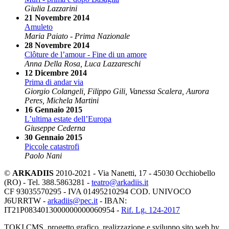
Giulia Lazzarini
21 Novembre 2014
Amuleto
Maria Paiato - Prima Nazionale
28 Novembre 2014
Clôture de l’amour - Fine di un amore
Anna Della Rosa, Luca Lazzareschi
12 Dicembre 2014
Prima di andar via
Giorgio Colangeli, Filippo Gili, Vanessa Scalera, Aurora
Peres, Michela Martini
16 Gennaio 2015
L’ultima estate dell’Europa
Giuseppe Cederna
30 Gennaio 2015
Piccole catastrofi
Paolo Nani
©
ARKADIIS
2010-2021 - Via Nanetti, 17 - 45030 Occhiobello
(RO) - Tel. 388.5863281 -
teatro@arkadiis.it
CF 93035570295 - IVA 01495210294 COD. UNIVOCO
J6URRTW -
arkadiis@pec.it
- IBAN:
IT21P0834013000000000060954 -
Rif. Lg. 124-2017
TOKI CMS, progetto grafico, realizzazione e sviluppo sito web by