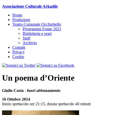
Associazione Culturale Arkadiis
Home
Produzioni
Teatro Comunale Occhiobello
Programma Estate 2021
Biglietteria e orari
Staff
Archivio
Contatti
Privacy
Cookie
Un poema d’Oriente
Giulio Costa - fuori abbonamento
16 Ottobre 2014
Inizio spettacolo
ore 21:15
,
durata spettacolo 40 minuti