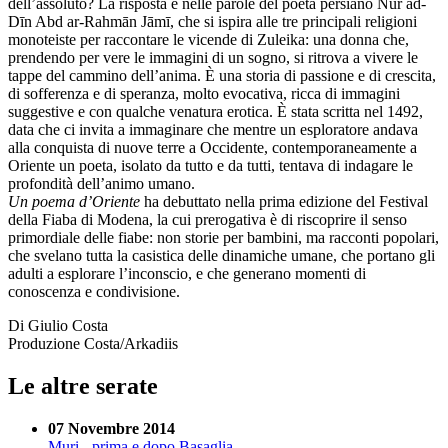
dell’assoluto? La risposta è nelle parole del poeta persiano Nur ad-
Dīn Abd ar-Rahmān Jāmī, che si ispira alle tre principali religioni
monoteiste per raccontare le vicende di Zuleika: una donna che,
prendendo per vere le immagini di un sogno, si ritrova a vivere le
tappe del cammino dell’anima. È una storia di passione e di crescita,
di sofferenza e di speranza, molto evocativa, ricca di immagini
suggestive e con qualche venatura erotica. È stata scritta nel 1492,
data che ci invita a immaginare che mentre un esploratore andava
alla conquista di nuove terre a Occidente, contemporaneamente a
Oriente un poeta, isolato da tutto e da tutti, tentava di indagare le
profondità dell’animo umano.
Un poema d’Oriente
ha debuttato nella prima edizione del Festival
della Fiaba di Modena, la cui prerogativa è di riscoprire il senso
primordiale delle fiabe: non storie per bambini, ma racconti popolari,
che svelano tutta la casistica delle dinamiche umane, che portano gli
adulti a esplorare l’inconscio, e che generano momenti di
conoscenza e condivisione.
Di Giulio Costa
Produzione Costa/Arkadiis
Le altre serate
07 Novembre 2014
Muri - prima e dopo Basaglia