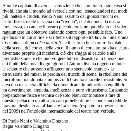
A tutti è capitato di avere la sensazione che, a un tratto, ogni cosa si
rivolti, che sia il mondo ad avercela con noi, ostacolandoci nei modi
più inattesi e crudeli. Paolo Nani, assistito dai gioiosi trucchi del
teatro fisico, mette in scena una “rivolta”, che denuncia la nostra
limitatezza, ma anche il nostro piccolo eroismo quotidiano nel voler
raggiungere un obiettivo andando contro ogni possibile fato. Uno
spettacolo in cui si ride e si riflette sul rapporto tra la vita - una strada
disseminata di
piccole catastrofi
- e il teatro, che è controllo totale
della scena, del corpo, della voce. Il punto di contatto tra vita e teatro
diventano proprio gli incidenti, ciò che sfugge al calcolo e alla
premeditazione, e che può volgere tutto in disastro o in liberazione
dai limiti della noia di ogni giorno. L’attore diventa oggetto di tutte
le sciagure che possono affliggere uno spettacolo teatrale - la
distruzione del mixer, la perdita dei trucchi di scena, la ribellione dei
microfoni - dando vita a un pezzo di bravura attoriale irresistibile. Si
crea una maschera difficile da dimenticare, in miracoloso equilibrio
tra divertimento, empatia, intelligenza e puro virtuosismo. La grande
preparazione fisica e tecnica di Paolo Nani contribuisce a fare di
questo spettacolo un altro piccolo gioiello di precisione e incredibile
bravura, destinato ad affiancare La lettera (ospitato in questo teatro
nel 2009) nell’antologia internazionale del teatro non verbale.
Di Paolo Nani e Valentino Dragano
Regia Valentino Dragano