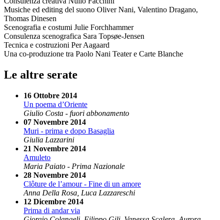
Consulenza creativa Nullo Facchini
Musiche ed editing del suono Oliver Nani, Valentino Dragano,
Thomas Dinesen
Scenografia e costumi Julie Forchhammer
Consulenza scenografica Sara Topsøe-Jensen
Tecnica e costruzioni Per Aagaard
Una co-produzione tra Paolo Nani Teater e Carte Blanche
Le altre serate
16 Ottobre 2014
Un poema d’Oriente
Giulio Costa - fuori abbonamento
07 Novembre 2014
Muri - prima e dopo Basaglia
Giulia Lazzarini
21 Novembre 2014
Amuleto
Maria Paiato - Prima Nazionale
28 Novembre 2014
Clôture de l’amour - Fine di un amore
Anna Della Rosa, Luca Lazzareschi
12 Dicembre 2014
Prima di andar via
Giorgio Colangeli, Filippo Gili, Vanessa Scalera, Aurora