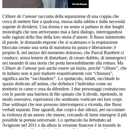
Clôture de l’amour
racconta della separazione di una coppia che
cerca di mettere fine a qualcosa, mossa dalla rabbia e dalla necessità
urgente di dividersi. Una donna e un uomo si parlano in due lunghi
monologhi che non arriveranno mai a farsi dialogo, interrogandosi
sulle ragioni della fine della loro storia d’amore. Il flusso ininterrotto
di parole, le domande-risposte che si scatenano e la respirazione
bloccata creano una sorta di maratona tra paura e liberazione: è
proprio lì, nel mezzo del momento doloroso, che Pascal Rambert ci
conduce, senza temere di disturbare, di creare dubbio, di immergerci
nei meandri di una storia che porta inesorabilmente alla rottura. Ma
Clôture de l’amour
può anche essere un inizio, perché “clôture”, che
in italiano non si può tradurre esaustivamente con “chiusura”,
significa anche “racchiudere”. Lo spettacolo, infatti, racchiude lo
spazio dedicato all’anima, che definisce l’individuo come un
territorio in carne e ossa da difendere. I due personaggi costruiscono
con le parole una barriera di filo spinato che li divide, ripetendo, in
modo ossessivo, espressioni che sembrano vorticare nei loro corpi.
Due soliloqui che non possono interrompersi a vicenda, due flussi
verbali separati. Due sguardi, due corpi e due silenzi, per raccontare
la violenza di un amore che muore, cercando di farne emergere il più
possibile la portata universale. Lo spettacolo ha debuttato ad
Avignone nel 2011 e da allora la versione francese è in tournée in